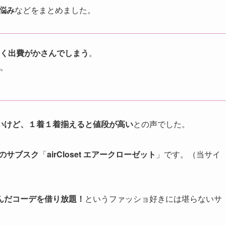
悩み
などをまとめました。
く出費がかさんでしまう
。
。
いけど、１着１着揃えると値段が高い
との声でした。
1のサブスク
「
airCloset エアークローゼット
」です。（当サイ
んだコーデを借り放題！
というファッショ好きには堪らないサ