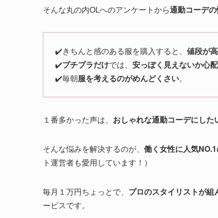
そんな丸の内OLへのアンケートから
通勤コーデの
✔️きちんと感のある服を購入すると、
値段が高
✔️
プチプラだけ
では、
安っぽく見えないか心配
✔️毎朝
服を考えるのがめんどくさい
。
１番多かった声は、
おしゃれな通勤コーデにした
そんな悩みを解決するのが、
働く女性に人気NO.
ト運営者も愛用しています！）
毎月１万円ちょっとで、
プロのスタイリストが組
ービスです。