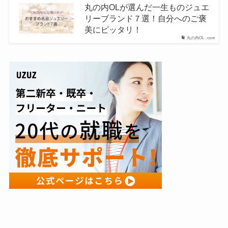
丸の内OLが選んだ一生ものジュエ
リーブランド７選！自分へのご褒
美にピッタリ！
丸の内OL .com