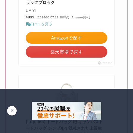
ラックブロック
UMIYI
¥999
（2024/06/07 18:38時点 | Amazon調べ）
口コミを見る
Amazonで探す
楽天市場で探す
ポチップ
✕
[Lupilina] トートバッグ 鞄 キャンバスト
ートバッグ シンプルで洗礼された上質生