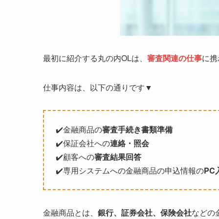
最初に紹介する丸の内OLは、
審査関連の仕事
に携
仕事内容は、以下の通りです▼
✔️金融商品の
審査手続き書類準備
✔️保証会社への
連絡・照会
✔️顧客への
審査結果回答
✔️専用システムへの金融商品の申込情報の
PC
金融商品とは、
銀行、証券会社、保険会社
などの